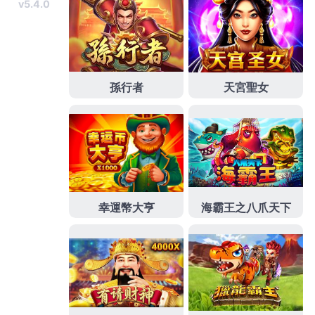
景，帶著全新的遊戲玩法，採用了時下最流行的玩
法，經典的回合制，策略和競技兼備的遊戲模式，帶
給玩家更加新穎的遊戲體驗，給你無盡的挑戰，拉霸
的畫面非常的精緻精美，豐富多樣的玩法玩家輕鬆上
手，享受精彩刺激的博弈感，為大家帶來最佳的遊戲
體驗。
發
分
2024 年 9 月 25 日
拉霸
佈
類
日
期:
水果盤提供各種不同的機會和
資金，讓你可以創造出屬於自
己的王國
3A娛樂城官網秉持著優質服務的精神與水平，達到國