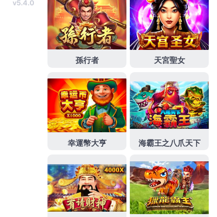
吃角子老虎
娛樂城
拉霸
水果盤
老虎機
老虎機遊戲
彙整
2026 年 8 月
2026 年 7 月
2026 年 6 月
2026 年 5 月
2026 年 4 月