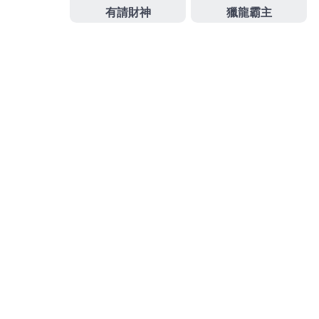
2026 年 3 月
2026 年 2 月
2026 年 1 月
2025 年 12 月
2025 年 11 月
2025 年 10 月
2025 年 9 月
2025 年 8 月
2025 年 7 月
2025 年 6 月
2025 年 5 月
2025 年 4 月
2025 年 3 月
2025 年 2 月
2025 年 1 月
2024 年 12 月