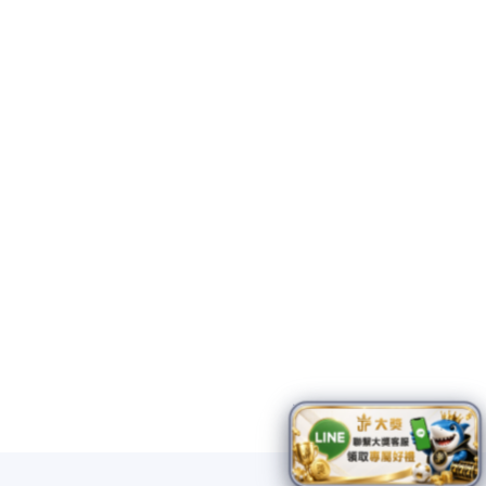
近期文章
專屬VIP尊榮禮遇，3a娛樂城給您帝王般的頂級享
受
隨時隨地引爆大獎！3a娛樂城行動娛樂平台打造掌
上黃金屋
沉浸式遊戲體驗，老虎機遊戲獨家題材驚艷登場
一指轉出幸運，爆分吃角子老虎強勢來襲
老虎機遊戲挑戰高賠率極限！體驗一秒翻倍的爆金
震撼
3A娛樂城官網
提供免費試玩娛樂城、角子機或全名吃角子老虎
機，3A娛樂城提供多元的遊戲、完善的顧客服務，並致力維護遊