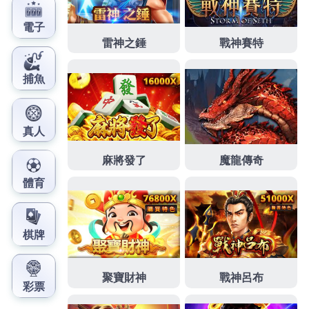
家或平局，並觀察牌點，您將有機會贏得豐厚的獎
金，以誠信、長久做經營之道，和大品牌遊戲廠商合
作，保證遊戲0作弊，合法又公正，老虎機遊戲以達遊
戲高品質及公平公正，配合使用合法的第三方金流換
現金及存款，在法律上也安全，且365天24小時在線
處理存提款
發
分
2025 年 1 月 18 日
老虎機遊戲
佈
類
日
期:
3a娛樂城讓玩家可以獲得身臨
現場的絕佳體驗
3a娛樂城
擁有超多遊戲總類，專業的營運團隊，是線
上娛樂城優質的選擇之一，除了有24小時線上客服
外，24小時存提更是急速到帳，提供了免费的影城服