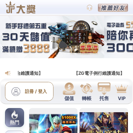
3A娛樂城官網
月份:
2025 年 1 月
老虎機遊戲挑戰多種彩種，贏
得精彩獎金
3A娛樂城官網提供多種獨特的線上真人遊戲，獨家提
供搶紅包功能，玩家隨時可以搶紅包；
老虎機
遊戲遊
戲的玩法直觀，而且贏得的機會極高，選擇莊家、閒