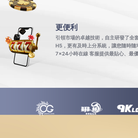
發
2025 年 12 月 13 日
想體驗高倍率帶來
佈
分
3a娛樂城
遊戲供應商，帶來
日
類
款都暗藏豐厚獎金
期:
可信，讓玩家憑實
開啟娛樂之旅。存
遊戲資金。3a娛
讓你在暢玩之餘輕