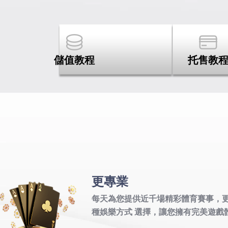
理性娛樂！老虎機遊
發
2025 年 12 月 13 日
老虎機
本質是休閒
佈
分
老虎機
要設定固定的娛樂
日
類
平和心態，不因為
期:
規合法的娛樂場所
的休閒樂趣。
3a娛樂城高倍率遊