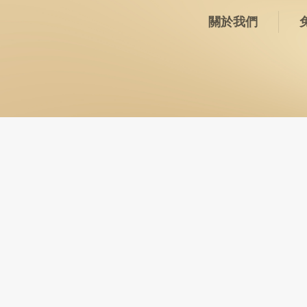
輕鬆上手！吃角子老
發
2025 年 12 月 6 日
新手玩
吃角子老虎
佈
分
吃角子老虎
與投注等級相關，
日
類
注，保持心態平和
期:
正規機台，並留意
穫。技巧的核心是
經典到創新！老虎機
發
2025 年 12 月 6 日
老虎機
誕生於19
佈