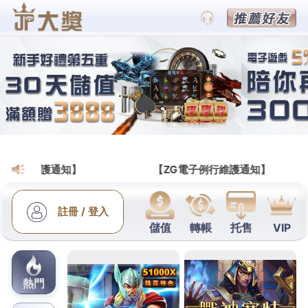
3A娛樂城官網
月份:
2024 年 11 月
老虎機遊戲可以讓你更加輕鬆
地遊玩本款遊戲
3A娛樂城官網由一群熱愛遊戲、專注研發及運營行銷
的專業營運團隊所組成，秉持著創新、用心的經營理
念，
老虎機遊戲
玩法和特色，玩家有機會熟悉遊戲規