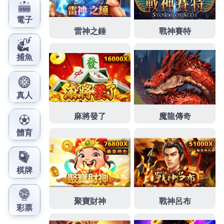
則和功能，提高自己的技巧和信心，在實際投入金錢
之前做好充分準備，玩家應該採取有節制的態度，享
受遊戲過程，不要追求一次大勝。通过了解老虎機遊
戲玩法的起源、基本操作方式和一些基本提示，新手
玩家可以更好地理解和享受BCR娛樂城老虎機遊戲。
發
分
2024 年 11 月 29 日
老虎機遊戲
佈
類
日
期:
3a娛樂城為玩家們提供了豐富
多樣的選擇，滿足不同玩家的
需求和喜好
3a娛樂城
最新體育賽事、即時比分、賽果，讓你在場
中投注或走盤口時，能夠有更多依據判斷投注選擇，
精彩的體育賽事等您參與下注，足球、籃球、網球等