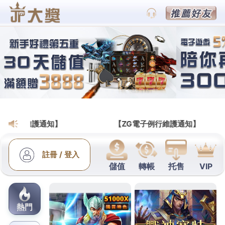
3A娛樂城官網
分類:
老虎機遊戲
老虎機遊戲低門檻參與，輕鬆
斂財
不想大額投入又想享受斂財樂趣？
老虎機遊戲
低門檻
參與超友好！小額投入就能開啟暢玩，回報率超高，
即使是小額下注也有機會斬獲萬元大獎，實現小成本