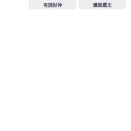
大禮包，老虎機遊戲採用了真人對局模式，讓你可以
擁有超佳的遊戲暢玩體驗，已經成為了上班族最愛去
的一個地方，在遊戲中玩家們可以體驗到前所未有樂
趣。
發
分
2025 年 11 月 29 日
老虎機遊戲
佈
類
日
期:
老虎機遊戲絕對能讓你享受愉
悅緊張刺激的快感
3A娛樂城官網以誠信為本、顧客至上為服務宗旨，為
線上娛樂會員提供資金最有保障、服務最為周全的網
絡博彩平台
，老虎機遊戲
多元的玩法，經典的對決技
巧，讓你可以盡情的進行遊戲，體驗不同難度的挑戰