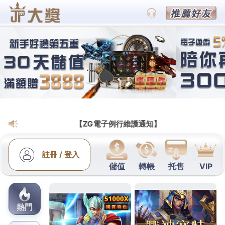
3A娛樂城官網
分類:
老虎機遊戲
老虎機遊戲有眾多遊戲平台開
發經驗，提供創意趣味的遊戲
體驗
3A娛樂城官網集合世界級的博彩資訊專家、豐富經驗
的服務團隊、市場行銷專家、先進的軟硬體開發人員