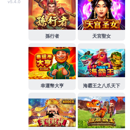
的給力，極力打造一個公平公正的遊戲環境，更有隨
時競技開局的樂趣，經典的玩法享受精彩遊戲生活，
專業提供讓這些玩家有效的進行遊戲，更讓這家遊戲
中心如虎添翼，成為真正的得獎神器！
發
分
2024 年 3 月 23 日
老虎機遊戲
佈
類
日
期:
老虎機遊戲直覺化的操作介面
簡單易上手，讓你重燃激情
3A娛樂城官網是最强的線上遊戲平台，彙聚最火爆的
遊戲，為用戶提供完善遊戲內容、公平公正的遊戲模
式，
老虎機遊戲
讓你隨時可以享受到線上真人競技樂
趣，平台融入的遊戲元素超多，為每一位老虎機遊戲