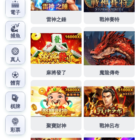
建立出全面而完善的組織體系，
老虎機遊戲
為玩家提
供前所未有的娛樂享受，讓您從此不寂寞，推薦現在
就加入會員還有更多優惠，這款遊戲的主題非常有特
色，畫面版强，通過這款老虎機遊戲可以感受到更多
多好玩經典的彩種，為您提供眾多熱門好玩的遊戲
讓，大家能輕鬆的體驗到更多趣味的線上彩玩法。
發
分
2024 年 5 月 17 日
老虎機遊戲
佈
類
日
期:
老虎機遊戲可滿足不同類型的
客戶需求，隨時隨時暢玩歡樂
時光
3A娛樂城官網彙集了豐富的真人遊戲，多素玩法，經
典對決，
老虎機遊戲
遊戲無論從哪個角度把玩都十分