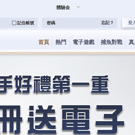
、公平公正的遊戲模式，最大的3A吃角子老虎、3A水果盤拉霸的遊戲新媒體，
樂遊戲，讓會員享受精彩生
已成功在業內建立品牌形象，成為赫赫有名的線上博彩經營商，
的真人博彩平台，內容涵蓋了足球、網球、運彩NBA、棒球等，