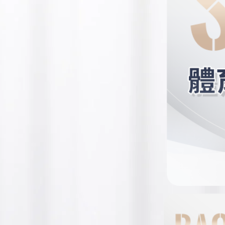
篇
文
章:
分類
3a
3a娛樂城
吃角子老虎
娛樂城
拉霸
水果盤
老虎機
老虎機遊戲
彙整