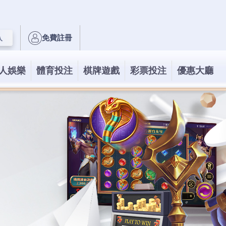
與玩家不可錯過的遊戲入口平台。
活
近期留言
並
搜
搜
尋