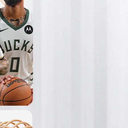
近期文章
專屬VIP尊榮禮遇，3a娛樂城給您帝王般的頂級
享受
隨時隨地引爆大獎！3a娛樂城行動娛樂平台打造
掌上黃金屋
沉浸式遊戲體驗，老虎機遊戲獨家題材驚艷登場
一指轉出幸運，爆分吃角子老虎強勢來襲
老虎機遊戲挑戰高賠率極限！體驗一秒翻倍的爆
金震撼