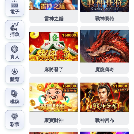
者
佈
類
日
期:
文
上一篇文章
章
老虎機讓玩家彷如身在其中現場實況
上
一
下注，為您帶來前所未有的線上體驗
導
篇
覽
文
章:
下一篇文章
水果盤提高自己的技能，享受全新的
下
一
遊戲體驗
篇
文
章: