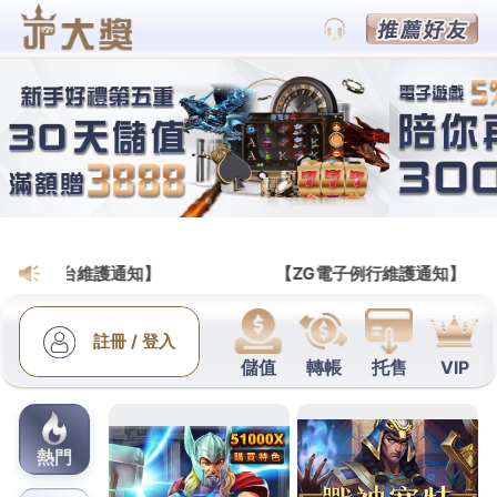
3A娛樂城官網
i88娛樂多種創意的玩法，讓
您一夜致富不再是夢想
i88娛樂
始終保持流暢，安全、公平、真實、刺激、良
好遊戲氛圍，而且遊戲介面精美超强體驗感，能讓用
戶能够體驗優質遊戲環境，視頻高凊、荷官美艷、玩
法眾多、功能齊全，爭取為用戶帶來最佳的體驗，i88
娛樂推薦最刺激的遊戲，提供最貼心的服務，現在加
入，更多驚喜等待您！
作
發
分
admin
2022 年 6 月 14 日
3a娛樂城