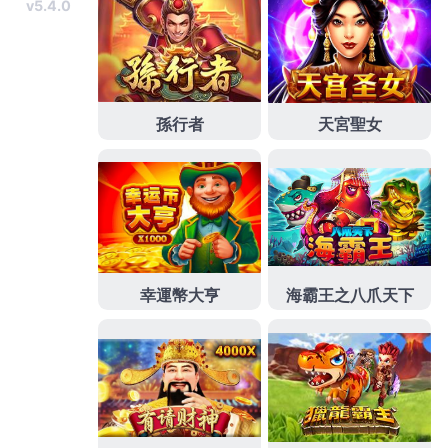
分類
3a
3a娛樂城
吃角子老虎
娛樂城
拉霸
水果盤
老虎機
老虎機遊戲
彙整
2026 年 8 月