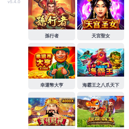
3a
3a娛樂城
吃角子老虎
娛樂城
拉霸
水果盤
老虎機
老虎機遊戲
彙整
2026 年 8 月
2026 年 7 月