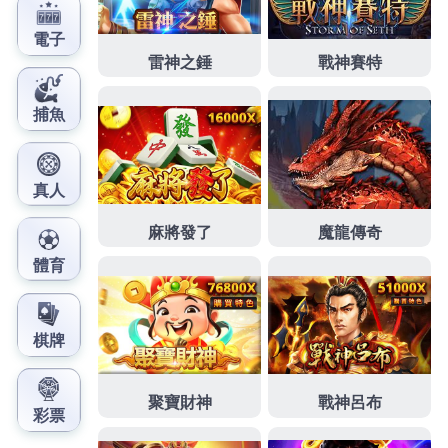
日
期:
文
上一篇文章
章
老虎機遊戲公平公正的遊戲模式成了
上
一
許多人暇時娛樂的首選
導
篇
覽
文
章:
下一篇文章
i88娛樂讓玩家在活潑生動的投注介
下
一
面，享受最公正的娛樂
篇
文
章:
分類