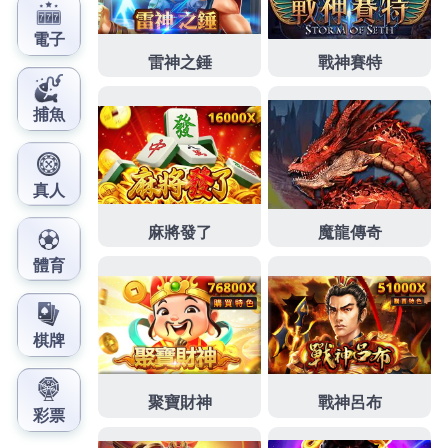
者
佈
類
日
期:
文
上一篇文章
章
3a娛樂城所引領的3D風格浪潮顛覆
上
一
過去習以為常的視覺效果
導
篇
覽
文
章:
下一篇文章
3A娛樂城官網將以最優秀的服務和為
下
一
了您以最認真積極的態度
篇
文
章: