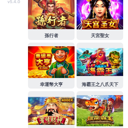
分類
3a
3a娛樂城
吃角子老虎
娛樂城
拉霸
水果盤
老虎機
老虎機遊戲
彙整
2026 年 8 月