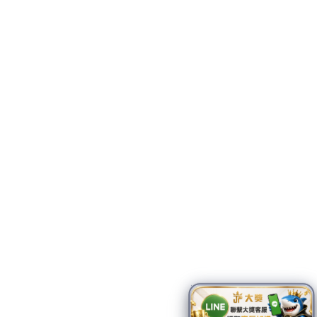
老虎機遊戲
近期文章
專屬VIP尊榮禮遇，3a娛樂城給您帝王般的頂級享
受
隨時隨地引爆大獎！3a娛樂城行動娛樂平台打造掌
上黃金屋
沉浸式遊戲體驗，老虎機遊戲獨家題材驚艷登場
一指轉出幸運，爆分吃角子老虎強勢來襲
老虎機遊戲挑戰高賠率極限！體驗一秒翻倍的爆金
震撼
3A娛樂城官網
提供免費試玩娛樂城、角子機或全名吃角子老虎