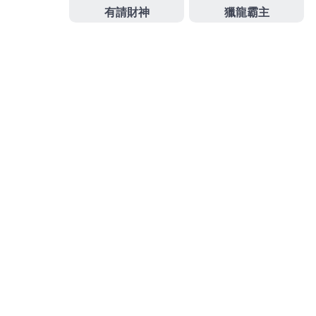
彙整
2026 年 8 月
2026 年 7 月
2026 年 6 月
2026 年 5 月
2026 年 4 月
2026 年 3 月
2026 年 2 月
2026 年 1 月
2025 年 12 月
2025 年 11 月
2025 年 10 月
2025 年 9 月
2025 年 8 月