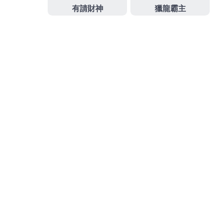
彙整
2026 年 7 月
2026 年 6 月
2026 年 5 月
2026 年 4 月
2026 年 3 月
2026 年 2 月
2026 年 1 月
2025 年 12 月
2025 年 11 月
2025 年 10 月
2025 年 9 月
2025 年 8 月
2025 年 7 月
2025 年 6 月