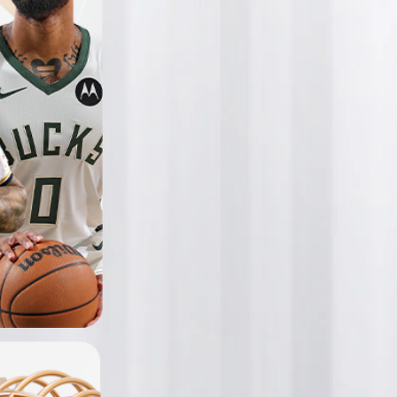
近期文章
沉浸式遊戲體驗，老虎機遊戲獨家題材驚艷登場
一指轉出幸運，爆分吃角子老虎強勢來襲
老虎機遊戲挑戰高賠率極限！體驗一秒翻倍的爆
金震撼
吃角子老虎是口袋裡的拉斯維加斯！隨時隨地爆
金不打烊
老虎機狂歡盛宴，驚喜不斷