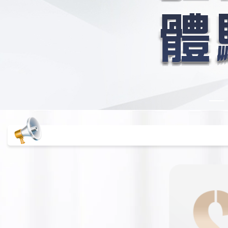
作
admin
擇和高額的體驗金
者
發
2025 年 2 月 6 日
在遊戲過程中得到
佈
分
3a娛樂城
驗。主打四大優點
日
類
24小時一對一專
期:
文
上一篇文章
章
老虎機遊戲挑戰多種彩種，贏
上
一
導
篇
覽
文
下一篇文章
章:
讓玩家能夠在遊戲中更加得心
下