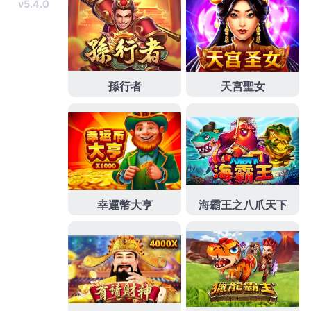
章:
分類
3a
3a娛樂城
吃角子老虎
娛樂城
拉霸
水果盤
老虎機
老虎機遊戲
彙整