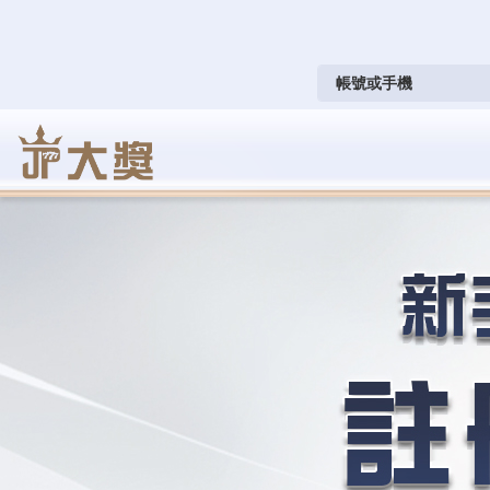
3A娛樂城官網
3A娛樂城有最火爆的老虎機遊戲，為3A用戶提供完善遊戲內容
老虎機遊戲隨時隨地
3A娛樂城官網是
中，通常
老虎機遊