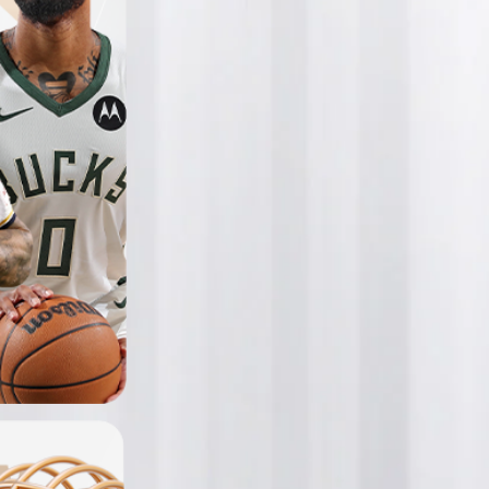
近期文章
專屬VIP尊榮禮遇，3a娛樂城給您帝王般的頂級
享受
隨時隨地引爆大獎！3a娛樂城行動娛樂平台打造
掌上黃金屋
沉浸式遊戲體驗，老虎機遊戲獨家題材驚艷登場
一指轉出幸運，爆分吃角子老虎強勢來襲
老虎機遊戲挑戰高賠率極限！體驗一秒翻倍的爆
金震撼