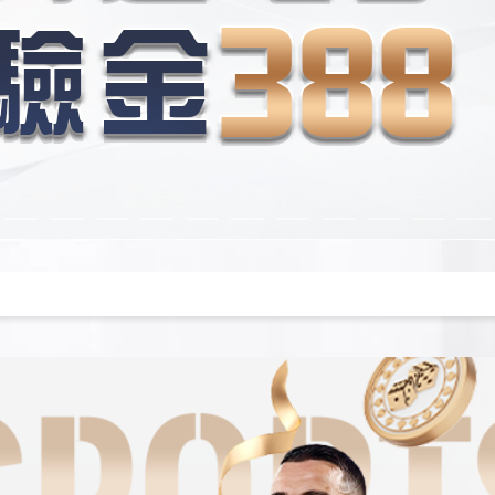
的覈心玩法，讓您體驗角子老虎機帶來的滿足感！只要您是老虎
老虎機新手，通博現金版代理的角子老虎機絕對原版呈現，讓您
驗！
類，是博彩新天堂》
現場的絕妙體驗