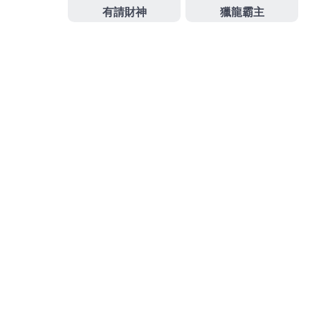
2026 年 8 月
2026 年 7 月
2026 年 6 月
2026 年 5 月
2026 年 4 月
2026 年 3 月
2026 年 2 月
2026 年 1 月
2025 年 12 月
2025 年 11 月
2025 年 10 月
2025 年 9 月
2025 年 8 月
2025 年 7 月
2025 年 6 月