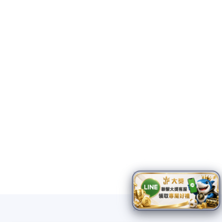
近期文章
專屬VIP尊榮禮遇，3a娛樂城給您帝王般的頂級享
受
隨時隨地引爆大獎！3a娛樂城行動娛樂平台打造掌
上黃金屋
沉浸式遊戲體驗，老虎機遊戲獨家題材驚艷登場
一指轉出幸運，爆分吃角子老虎強勢來襲
老虎機遊戲挑戰高賠率極限！體驗一秒翻倍的爆金
震撼
3A娛樂城官網
提供免費試玩娛樂城、角子機或全名吃角子老虎
機，3A娛樂城提供多元的遊戲、完善的顧客服務，並致力維護遊
戲公正性，受玩家一致肯定！讓每位客人都能盡情享樂！
3a
娛樂城