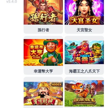
章:
分類
3a
3a娛樂城
吃角子老虎
娛樂城
拉霸
水果盤
老虎機
老虎機遊戲
彙整