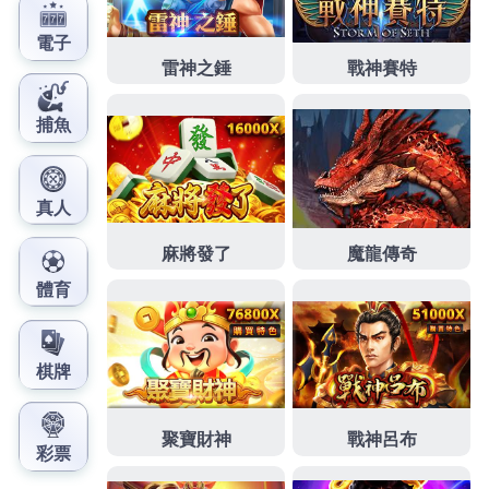
帶來更多的歡樂與趣味，深受廣大玩家喜愛
作
發
分
admin
2025 年 6 月 5 日
老虎機遊戲
者
佈
類
日
期:
文
上一篇文章
章
老虎機遊戲引进最新科技安全技術，
上
一
讓您安心地享受遊戲的樂趣舆體驗
導
篇
覽
文
章:
下一篇文章
3a娛樂城為玩家提供了極具吸引力的
下
一
遊戲體驗
篇
文