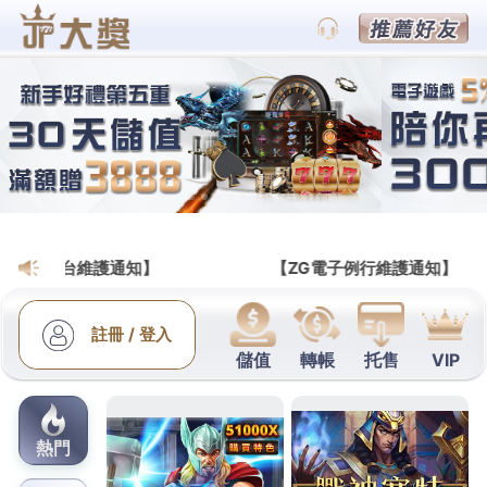
3A娛樂城官網
3a娛樂城讓玩家遠離詐騙風
險，安心挖掘線上娛樂的寶藏
3a娛樂城
瞬時匹配系統3秒內即可組成跨國對戰房！無
論是香港賽馬會的傳統骰寶，還是東京麻將界的創新
玩法，全球玩家皆可即時切換語系對戰，透過即時監
播功能監督後台運作。更與國際博弈協會合作推出公
平性白皮書，公開所有遊戲的數學機率模型。3a娛樂
城現階段推出誠信保障計畫，若發現任何作弊行為，
即雙倍賠償當日損失！