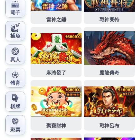
作
發
分
admin
2025 年 8 月 15 日
3a娛樂城
者
佈
類
日
期:
文
上一篇文章
章
水果盤極致流暢的操作，為廣大玩家
上
一
帶來更加暢快的體驗
導
篇
覽
文
章:
下一篇文章
老虎機遊戲豪華的設計風格，身臨其
下
一
境的沉浸式體驗
篇
文
章: