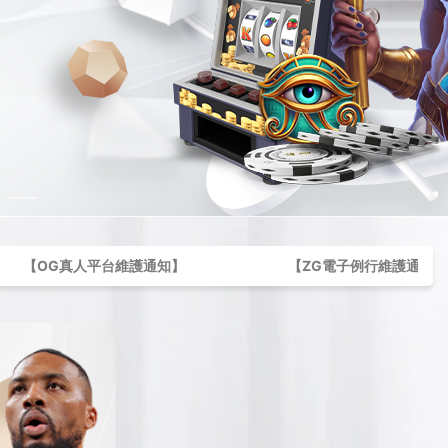
樂
尋
關
鍵
字:
頁面
3a娛樂城
3A娛樂城Dcard
3A娛樂城出金
3a娛樂城合法嗎
3a娛樂城官網
3a娛樂城詐騙
3a娛樂城評價
3a娛樂城返水最高
3a老虎機推薦
吃角子老虎
拉霸
水果盤
老虎機
老虎機遊戲