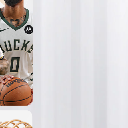
近期文章
專屬VIP尊榮禮遇，3a娛樂城給您帝王般的頂級
享受
隨時隨地引爆大獎！3a娛樂城行動娛樂平台打造
掌上黃金屋
沉浸式遊戲體驗，老虎機遊戲獨家題材驚艷登場
一指轉出幸運，爆分吃角子老虎強勢來襲
老虎機遊戲挑戰高賠率極限！體驗一秒翻倍的爆
金震撼