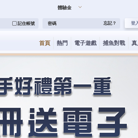
、公平公正的遊戲模式，最大的3A吃角子老虎、3A水果盤拉霸的遊戲新媒體，
爆分吃角子老虎點亮您的