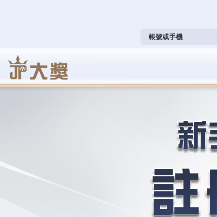
3A娛樂城官網
3A娛樂城有最火爆的老虎機遊戲，為3A用戶提供完善遊戲內容
告別枯燥日常，用高
發財夢