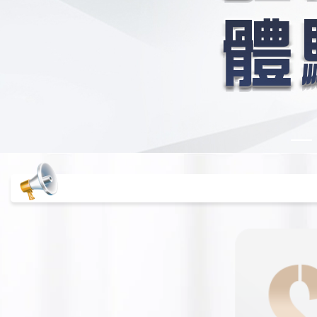
每天重複著兩點一
城官網精選上百款
作
admin
特效，隨時都有可
者
發
2026 年 7 月 4 日
求，因此不斷更新
佈
分
吃角子老虎
的系統設定，絕不
日
類
的震撼快感嗎？現
期:
采。
文
上一篇文章
章
3a娛樂城新人首存優惠大放
上