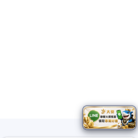
近期文章
沉浸式遊戲體驗，老虎機遊戲獨家題材驚艷登場
一指轉出幸運，爆分吃角子老虎強勢來襲
老虎機遊戲挑戰高賠率極限！體驗一秒翻倍的爆金
震撼
吃角子老虎是口袋裡的拉斯維加斯！隨時隨地爆金
不打烊
老虎機狂歡盛宴，驚喜不斷
3A娛樂城官網
提供免費試玩娛樂城、角子機或全名吃角子老虎
機，3A娛樂城提供多元的遊戲、完善的顧客服務，並致力維護遊
戲公正性，受玩家一致肯定！讓每位客人都能盡情享樂！
3a
娛樂城
的
3a拉霸
免安裝、
3a水果盤
免下載，多樣線上遊戲任你挑選，即刻