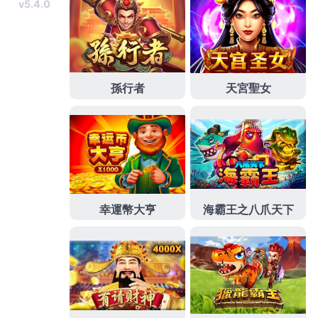
篇
文
章:
分類
3a
3a娛樂城
吃角子老虎
娛樂城
拉霸
水果盤
老虎機
老虎機遊戲