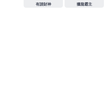
彙整
2026 年 7 月
2026 年 6 月
2026 年 5 月
2026 年 4 月
2026 年 3 月
2026 年 2 月
2026 年 1 月
2025 年 12 月
2025 年 11 月
2025 年 10 月
2025 年 9 月
2025 年 8 月
2025 年 7 月